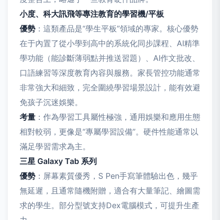
小度、科大訊飛等專注教育的學習機/平板
優勢
：這類產品是“學生平板”領域的專家。核心優勢
在于內置了從小學到高中的系統化同步課程、AI精準
學功能（能診斷薄弱點并推送習題）、AI作文批改、
口語練習等深度教育內容與服務。家長管控功能通常
非常強大和細致，完全圍繞學習場景設計，能有效避
免孩子沉迷娛樂。
考量
：作為學習工具屬性極強，通用娛樂和應用生態
相對較弱，更像是“專屬學習設備”。硬件性能通常以
滿足學習需求為主。
三星 Galaxy Tab 系列
優勢
：屏幕素質優秀，S Pen手寫筆體驗出色，幾乎
無延遲，且通常隨機附贈，適合有大量筆記、繪圖需
求的學生。部分型號支持Dex電腦模式，可提升生產