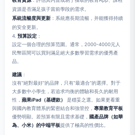
教育資源
：評估其內置或易于獲取的教育App、課程
資源是否滿足孩子當前學段的需求。
系統流暢度與更新
：系統應長期流暢，并能獲得持續
的安全更新。
4.
預算設定
：
設定一個合理的預算范圍。通常，2000-4000元人
民幣區間可以買到滿足絕大多數學習需求的優秀產
品。
建議
：
沒有“絕對最好”的品牌，只有“最適合”的選擇。對于
大多數中小學生，若追求均衡的體驗和長久的耐用
性，
蘋果iPad（基礎款）
是穩妥之選。如果更看重
與國內教育體系的緊密結合和強管控，
專業教育平板
優勢明顯。若預算有限且需求基礎，
國產品牌（如華
為、小米）的中端平板
提供了極高的性價比。