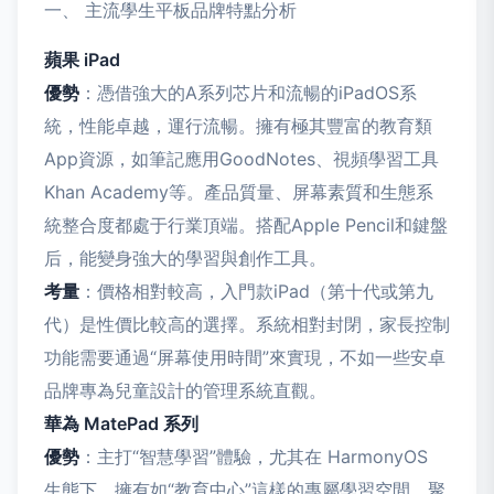
一、 主流學生平板品牌特點分析
蘋果 iPad
優勢
：憑借強大的A系列芯片和流暢的iPadOS系
統，性能卓越，運行流暢。擁有極其豐富的教育類
App資源，如筆記應用GoodNotes、視頻學習工具
Khan Academy等。產品質量、屏幕素質和生態系
統整合度都處于行業頂端。搭配Apple Pencil和鍵盤
后，能變身強大的學習與創作工具。
考量
：價格相對較高，入門款iPad（第十代或第九
代）是性價比較高的選擇。系統相對封閉，家長控制
功能需要通過“屏幕使用時間”來實現，不如一些安卓
品牌專為兒童設計的管理系統直觀。
華為 MatePad 系列
優勢
：主打“智慧學習”體驗，尤其在 HarmonyOS
生態下，擁有如“教育中心”這樣的專屬學習空間，聚