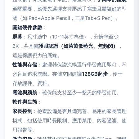
至關重要，應優先選擇支持壓感手寫筆且體驗好的型
號（如iPad+Apple Pencil，三星Tab+S Pen）。
關鍵硬件參數
：
屏幕
：尺寸適中（10-11英寸為佳），分辨率至少
2K，并具備
護眼認證（如萊茵低藍光、無頻閃）
，
這是保護視力的底線。
性能與存儲
：處理器保證流暢運行學習應用即可，不
必盲目追求旗艦。存儲空間建議
128GB起步
，便于
存放課件、資料。
電池與續航
：確保能支持至少一整天的學習使用。
軟件與生態
：
家長控制
：檢查設備是否具備完善、易用的家長管理
模式，包括使用時長限制、應用禁用、內容過濾、使
用報告等。