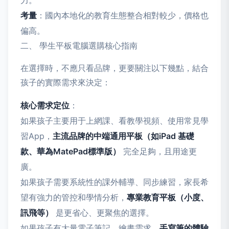
力。
考量
：國內本地化的教育生態整合相對較少，價格也
偏高。
二、 學生平板電腦選購核心指南
在選擇時，不應只看品牌，更要關注以下幾點，結合
孩子的實際需求來決定：
核心需求定位
：
如果孩子主要用于上網課、看教學視頻、使用常見學
習App，
主流品牌的中端通用平板（如iPad 基礎
款、華為MatePad標準版）
完全足夠，且用途更
廣。
如果孩子需要系統性的課外輔導、同步練習，家長希
望有強力的管控和學情分析，
專業教育平板（小度、
訊飛等）
是更省心、更聚焦的選擇。
如果孩子有大量電子筆記、繪畫需求，
手寫筆的體驗