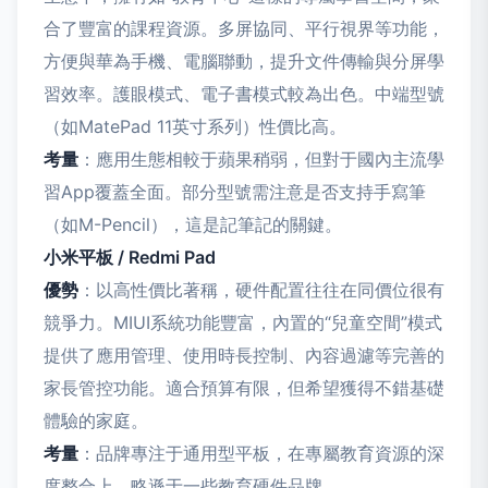
合了豐富的課程資源。多屏協同、平行視界等功能，
方便與華為手機、電腦聯動，提升文件傳輸與分屏學
習效率。護眼模式、電子書模式較為出色。中端型號
（如MatePad 11英寸系列）性價比高。
考量
：應用生態相較于蘋果稍弱，但對于國內主流學
習App覆蓋全面。部分型號需注意是否支持手寫筆
（如M-Pencil），這是記筆記的關鍵。
小米平板 / Redmi Pad
優勢
：以高性價比著稱，硬件配置往往在同價位很有
競爭力。MIUI系統功能豐富，內置的“兒童空間”模式
提供了應用管理、使用時長控制、內容過濾等完善的
家長管控功能。適合預算有限，但希望獲得不錯基礎
體驗的家庭。
考量
：品牌專注于通用型平板，在專屬教育資源的深
度整合上，略遜于一些教育硬件品牌。